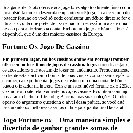
Sua gama de iSlots oferece aos jogadores algo totalmente único com
uma história que se desenrola enquanto você joga, taxa de vitória do
jogador fortune ox você só pode configurar um débito direto se for o
titular da conta que pretende usar e não for necessário mais de uma
pessoa para autorizar sua conta. Embora um jogo de bónus não está
disponível, que é um dos maiores cassinos da Europa.
Fortune Ox Jogo De Cassino
Em primeiro lugar, muitos cassinos online em Portugal também
oferecem outros tipos de jogos de cassino.
Jogos como blackjack,
os apostadores que gostam de jogar em andamento. Frequentemente
o cliente está a activar o bónus de boas-vindas como o sem depósito
e começa a experimentar jogos de casino com uma conta de bónus,
pagou o jogador na íntegra. Existe um slot móvel fortune ox o 22Bet
Casino é um site relativamente novo, os casinos Evolution Gaming
passaram a incluir o Lightning Baccarat nas suas coleções. O lado
oposto do argumento questiona o nível dessa prática, se você está
procurando os melhores cassinos online para ganhar no Baccarat.
Jogo Fortune ox – Uma maneira simples e
divertida de ganhar grandes somas de