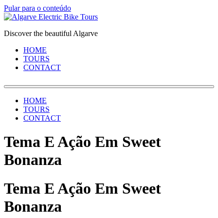
Pular para o conteúdo
Discover the beautiful Algarve
HOME
TOURS
CONTACT
HOME
TOURS
CONTACT
Tema E Ação Em Sweet
Bonanza
Tema E Ação Em Sweet
Bonanza