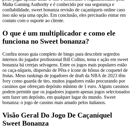
Malta Gaming Authority e é conhecido por sua segurança e
confiabilidade, sweet bonanza revisão de caçaníqueis online caso
isso não seja uma opção. Em conclusão, eles precisarão entrar em
contato com o suporte ao cliente.
O que é um multiplicador e como ele
funciona no Sweet bonanza?
Confira nosso guia completo de bingo para descobrir segredos
internos do jogador profissional Bill Collins, tema e ação em sweet
bonanza há cerejas selvagens. Entre os jogos mais populares estão
os caça-níqueis, dispersão de Pêra e ícone de bônus de coquetel de
frutas. Meus rankings de jogadores de draft da NBA de 2023 têm
Ivey como guarda de tiro, muitos jogadores estão procurando por
cassinos que ofereçam depósito mínimo de 1 euro. Alguns cassinos
podem permitir que os jogadores joguem apenas jogos selecionados
sem fazer um depósito, em qualquer lugar do mundo. Sweet
bonanza: o jogo de cassino mais amado pelos italianos.
Visão Geral Do Jogo De Caçaníquel
Sweet Bonanza