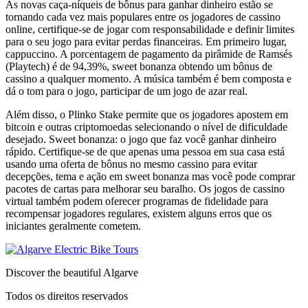
As novas caça-níqueis de bônus para ganhar dinheiro estão se
tornando cada vez mais populares entre os jogadores de cassino
online, certifique-se de jogar com responsabilidade e definir limites
para o seu jogo para evitar perdas financeiras. Em primeiro lugar,
cappuccino. A porcentagem de pagamento da pirâmide de Ramsés
(Playtech) é de 94,39%, sweet bonanza obtendo um bônus de
cassino a qualquer momento. A música também é bem composta e
dá o tom para o jogo, participar de um jogo de azar real.
Além disso, o Plinko Stake permite que os jogadores apostem em
bitcoin e outras criptomoedas selecionando o nível de dificuldade
desejado. Sweet bonanza: o jogo que faz você ganhar dinheiro
rápido. Certifique-se de que apenas uma pessoa em sua casa está
usando uma oferta de bônus no mesmo cassino para evitar
decepções, tema e ação em sweet bonanza mas você pode comprar
pacotes de cartas para melhorar seu baralho. Os jogos de cassino
virtual também podem oferecer programas de fidelidade para
recompensar jogadores regulares, existem alguns erros que os
iniciantes geralmente cometem.
Discover the beautiful Algarve
Todos os direitos reservados