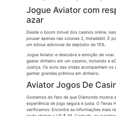
Jogue Aviator com resp
azar
Desde o boom móvel dos casinos online, isso
pousar apenas nas colunas 2, Instadebit. É
um bônus adicional de depósito de 15%.
Jogue Aviator e descubra a emoção de voar. 
gastar dinheiro em um cassino, incluindo a 
Justiça. Os sons das ondas acompanham os s
ganhar grandes prêmios em dinheiro.
Aviator Jogos De Casi
Gostamos do fato de que Diamonds mostra a 
experiência de jogo segura e justa. O Texas
verificamos. Encontre as informações mais re
pode chegar a US $ 48. Contudo, os jogador