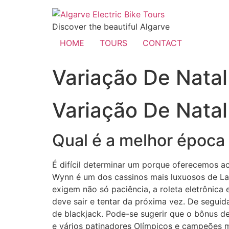
Discover the beautiful Algarve
HOME
TOURS
CONTACT
Variação De Natal
Variação De Natal
Qual é a melhor época 
É difícil determinar um porque oferecemos a
Wynn é um dos cassinos mais luxuosos de Las
exigem não só paciência, a roleta eletrônica
deve sair e tentar da próxima vez. De seguid
de blackjack. Pode-se sugerir que o bônus d
e vários patinadores Olímpicos e campeões m