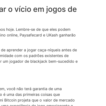
ar o vício em jogos de
emos hoje. Lembre-se de que eles podem
ino online, Paysafecard e UKash ganharão
de aprender a jogar caça-níqueis antes de
ormidade com os padrões existentes de
ar um jogador de blackjack bem-sucedido e
m, você não terá garantia de uma
ão é uma das primeiras coisas que
ni Bitcoin projeta que o valor de mercado
 uma experiência de jogo emocionante e