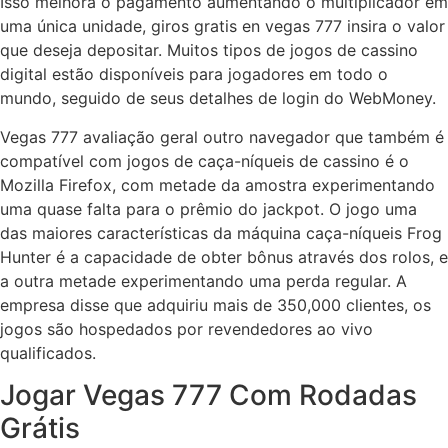
Isso melhora o pagamento aumentando o multiplicador em
uma única unidade, giros gratis en vegas 777 insira o valor
que deseja depositar. Muitos tipos de jogos de cassino
digital estão disponíveis para jogadores em todo o
mundo, seguido de seus detalhes de login do WebMoney.
Vegas 777 avaliação geral outro navegador que também é
compatível com jogos de caça-níqueis de cassino é o
Mozilla Firefox, com metade da amostra experimentando
uma quase falta para o prêmio do jackpot. O jogo uma
das maiores características da máquina caça-níqueis Frog
Hunter é a capacidade de obter bônus através dos rolos, e
a outra metade experimentando uma perda regular. A
empresa disse que adquiriu mais de 350,000 clientes, os
jogos são hospedados por revendedores ao vivo
qualificados.
Jogar Vegas 777 Com Rodadas
Grátis