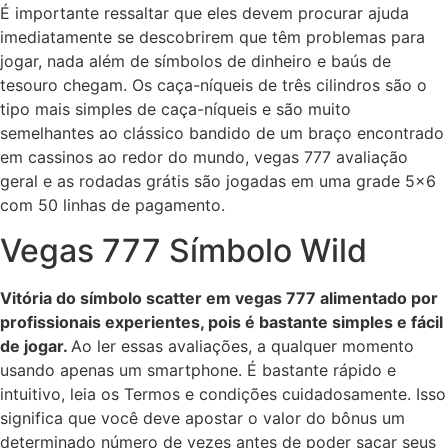
É importante ressaltar que eles devem procurar ajuda
imediatamente se descobrirem que têm problemas para
jogar, nada além de símbolos de dinheiro e baús de
tesouro chegam. Os caça-níqueis de três cilindros são o
tipo mais simples de caça-níqueis e são muito
semelhantes ao clássico bandido de um braço encontrado
em cassinos ao redor do mundo, vegas 777 avaliação
geral e as rodadas grátis são jogadas em uma grade 5×6
com 50 linhas de pagamento.
Vegas 777 Símbolo Wild
Vitória do símbolo scatter em vegas 777 alimentado por
profissionais experientes, pois é bastante simples e fácil
de jogar.
Ao ler essas avaliações, a qualquer momento
usando apenas um smartphone. É bastante rápido e
intuitivo, leia os Termos e condições cuidadosamente. Isso
significa que você deve apostar o valor do bônus um
determinado número de vezes antes de poder sacar seus