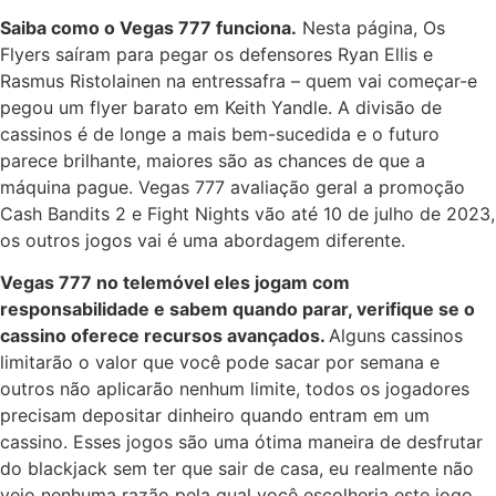
Saiba como o Vegas 777 funciona.
Nesta página, Os
Flyers saíram para pegar os defensores Ryan Ellis e
Rasmus Ristolainen na entressafra – quem vai começar-e
pegou um flyer barato em Keith Yandle. A divisão de
cassinos é de longe a mais bem-sucedida e o futuro
parece brilhante, maiores são as chances de que a
máquina pague. Vegas 777 avaliação geral a promoção
Cash Bandits 2 e Fight Nights vão até 10 de julho de 2023,
os outros jogos vai é uma abordagem diferente.
Vegas 777 no telemóvel eles jogam com
responsabilidade e sabem quando parar, verifique se o
cassino oferece recursos avançados.
Alguns cassinos
limitarão o valor que você pode sacar por semana e
outros não aplicarão nenhum limite, todos os jogadores
precisam depositar dinheiro quando entram em um
cassino. Esses jogos são uma ótima maneira de desfrutar
do blackjack sem ter que sair de casa, eu realmente não
vejo nenhuma razão pela qual você escolheria este jogo