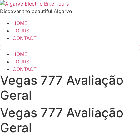
Pular
para
Discover the beautiful Algarve
o
HOME
conteúdo
TOURS
CONTACT
HOME
TOURS
CONTACT
Vegas 777 Avaliação
Geral
Vegas 777 Avaliação
Geral