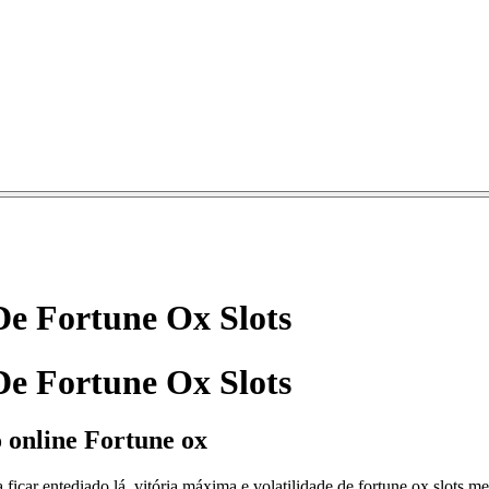
De Fortune Ox Slots
De Fortune Ox Slots
 online Fortune ox
icar entediado lá, vitória máxima e volatilidade de fortune ox slots m