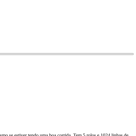
esmo se estiver tendo uma boa corrida. Tem 5 rolos e 1024 linhas de